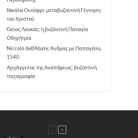
Νικόλα Ονούφρι: μεταβυζαντινή Γέννηση
του Χριστού
Όσιος Λουκάς: η βυζαντινή Παναγία
Οδηγήτρια
Niccolò dell’Abate: Άνδρας με Παπαγάλο,
1540
Αρχάγγελος της Αναλήψεως: βυζαντινή
τοιχογραφία