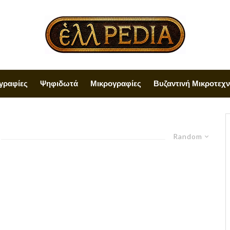
γραφίες
Ψηφιδωτά
Μικρογραφίες
Βυζαντινή Μικροτεχν
Random