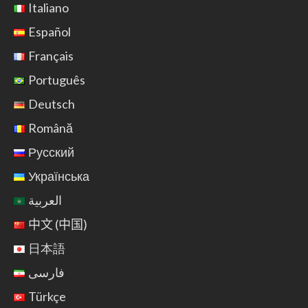
Italiano
Español
Français
Português
Deutsch
Română
Русский
Українська
العربية
中文 (中国)
日本語
فارسی
Türkçe