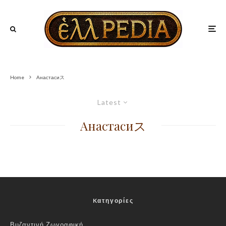
Home
Анастасиス
Latest
Анастасиス
Kατηγορίες
Βυζαντινή Ζωγραφική