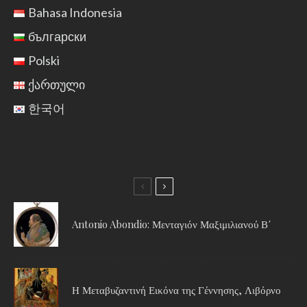
Bahasa Indonesia
български
Polski
ქართული
한국어
Antonio Abondio: Μενταγιόν Μαξιμιλιανού Β΄
Η Μεταβυζαντινή Εικόνα της Γέννησης, Λιβόρνο