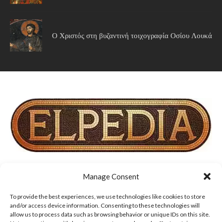
Ο Χριστός στη βυζαντινή τοιχογραφία Οσίου Λουκά
Manage Consent
ΣΧΕΤΙΚΑ ΜΕ ΕΜΑΣ
ΟΡΟΙ ΧΡΗΣΗΣ, COOKIES & ΠΟΛΙΤΙΚΗ ΑΠΟΡΡΗΤΟΥ
To provide the best experiences, we use technologies like cookies to store
and/or access device information. Consenting to these technologies will
allow us to process data such as browsing behavior or unique IDs on this site.
ΔΗΛΩΣΗ ΑΠΟΠΟΙΗΣΗΣ ΕΥΘΥΝΩΝ
ΕΠΙΚΟΙΝΩΝΙΑ