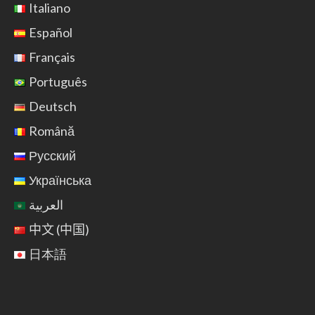
Italiano
Español
Français
Português
Deutsch
Română
Русский
Українська
العربية
中文 (中国)
日本語