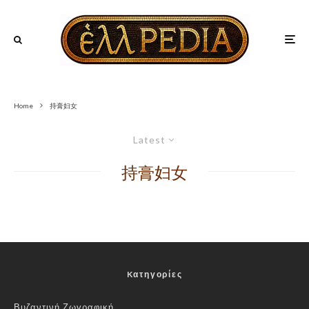
Home
持膏妇女
Latest
持膏妇女
Kατηγορίες
Βυζαντινή Ζωγραφική