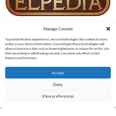
Manage Consent
ΣΧΕΤΙΚΑ ΜΕ ΕΜΑΣ
ΟΡΟΙ ΧΡΗΣΗΣ, COOKIES & ΠΟΛΙΤΙΚΗ ΑΠΟΡΡΗΤΟΥ
To provide the best experiences, we use technologies like cookies to store
and/or access device information. Consenting to these technologies will
allow us to process data such as browsing behavior or unique IDs on this site.
ΔΗΛΩΣΗ ΑΠΟΠΟΙΗΣΗΣ ΕΥΘΥΝΩΝ
ΕΠΙΚΟΙΝΩΝΙΑ
Not consenting or withdrawing consent, may adversely affect certain
features and functions.
Accept
Deny
All Rights Reserved
View preferences