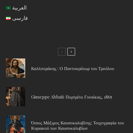
العربية
فارسی
Καλλιτεράκης : Ο Παντοκράτωρ του Τρούλου
Giuseppe Abbati: Πορτρέτο Γυναίκας, 1865
Όσιος Μάξιμος Καυσοκαλυβίτης: Τοιχογραφία του
Κυριακού των Καυσοκαλυβίων