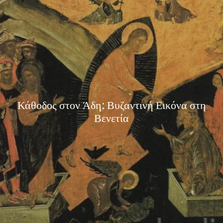
Κάθοδος στον Άδη: Βυζαντινή Εικόνα στη
Βενετία