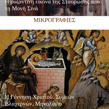
Η βυζαντινή εικόνα της Σταύρωσης από
τη Μονή Σινά
ΜΙΚΡΟΓΡΑΦΙΕΣ
Η Γέννηση Χριστού: Συμεών
Βλαχερνών, Μηνολόγιο