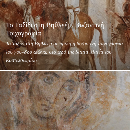
Το Ταξίδι στη Βηθλεέμ: Βυζαντινή
Τοιχογραφία
Το Ταξίδι στη Βηθλεέμ σε πρώιμη βυζαντινή τοιχογραφία
του 7ου-8ου αιώνα, στο ιερό της Santa Maria του
Καστελσεπρίου