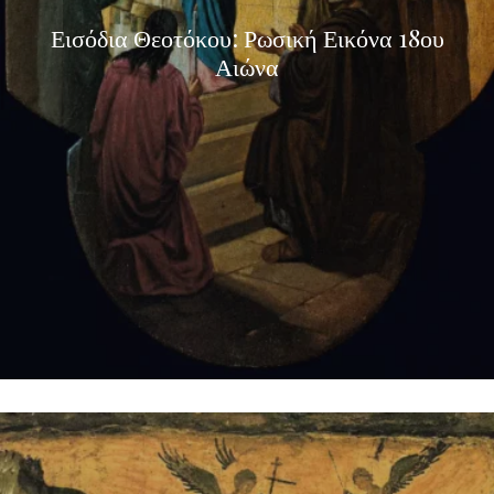
Εισόδια Θεοτόκου: Ρωσική Εικόνα 18ου
Αιώνα