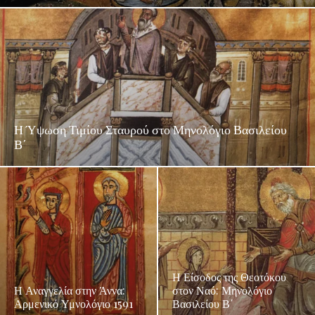
Η Ύψωση Τιμίου Σταυρού στο Μηνολόγιο Βασιλείου
Β΄
Η Είσοδος της Θεοτόκου
Η Αναγγελία στην Άννα:
στον Ναό: Μηνολόγιο
Αρμενικό Υμνολόγιο 1591
Βασιλείου Β΄