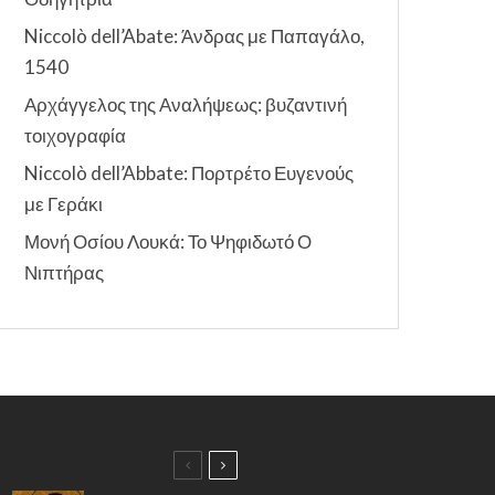
Niccolò dell’Abate: Άνδρας με Παπαγάλο,
1540
Αρχάγγελος της Αναλήψεως: βυζαντινή
τοιχογραφία
Niccolò dell’Abbate: Πορτρέτο Ευγενούς
με Γεράκι
Μονή Οσίου Λουκά: Το Ψηφιδωτό Ο
Νιπτήρας