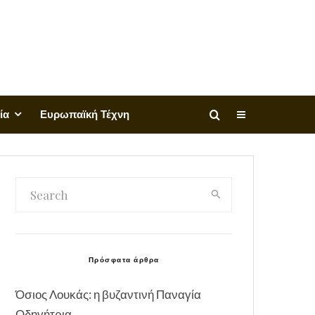
ία
Ευρωπαϊκή Τέχνη
Πρόσφατα άρθρα
Όσιος Λουκάς: η βυζαντινή Παναγία
Οδηγήτρια