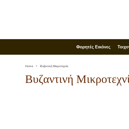
Φορητές Εικόνες
Τοιχο
Home
Βυζαντινή Μικροτεχνία
Βυζαντινή Μικροτεχν