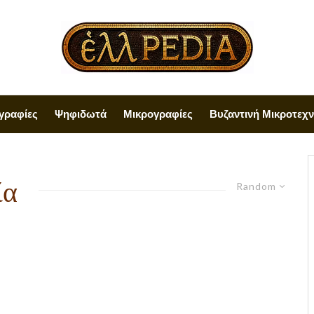
γραφίες
Ψηφιδωτά
Μικρογραφίες
Βυζαντινή Μικροτεχν
ία
Random