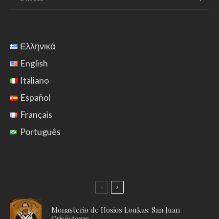
Ελληνικά
English
Italiano
Español
Français
Português
Monasterio de Hosios Loukas: San Juan
Crisóstomo