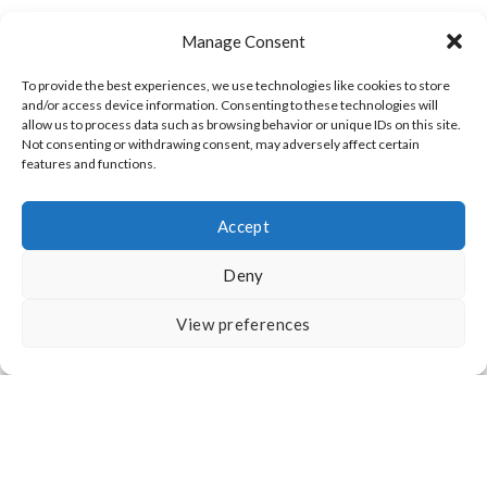
COMUNICACIÓN
Manage Consent
CONDICIONES DE USO, COOKIES Y POLÍTICA DE
PRIVACIDAD
To provide the best experiences, we use technologies like cookies to store
and/or access device information. Consenting to these technologies will
allow us to process data such as browsing behavior or unique IDs on this site.
DESCARGO DE RESPONSABILIDAD
SOBRE NOSOTROS
Not consenting or withdrawing consent, may adversely affect certain
features and functions.
Accept
Deny
All Rights Reserved
View preferences