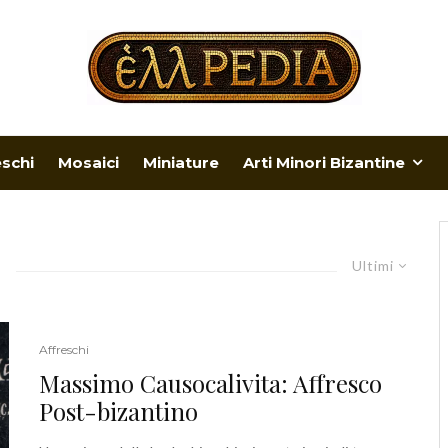
eschi
Mosaici
Miniature
Arti Minori Bizantine
Ultimi
Affreschi
Massimo Causocalivita: Affresco
Post-bizantino