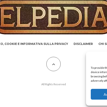
ZZO, COOKIE E INFORMATIVA SULLA PRIVACY
DISCLAIMER
CHI 
To provide t
device infor
browsing beh
adversely af
All Rights Reserved
A