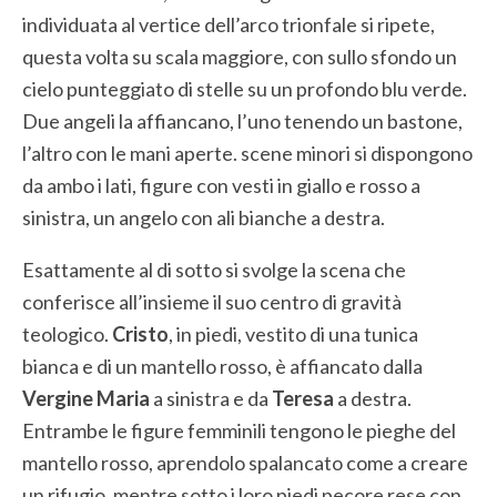
individuata al vertice dell’arco trionfale si ripete,
questa volta su scala maggiore, con sullo sfondo un
cielo punteggiato di stelle su un profondo blu verde.
Due angeli la affiancano, l’uno tenendo un bastone,
l’altro con le mani aperte. scene minori si dispongono
da ambo i lati, figure con vesti in giallo e rosso a
sinistra, un angelo con ali bianche a destra.
Esattamente al di sotto si svolge la scena che
conferisce all’insieme il suo centro di gravità
teologico.
Cristo
, in piedi, vestito di una tunica
bianca e di un mantello rosso, è affiancato dalla
Vergine Maria
a sinistra e da
Teresa
a destra.
Entrambe le figure femminili tengono le pieghe del
mantello rosso, aprendolo spalancato come a creare
un rifugio, mentre sotto i loro piedi pecore rese con