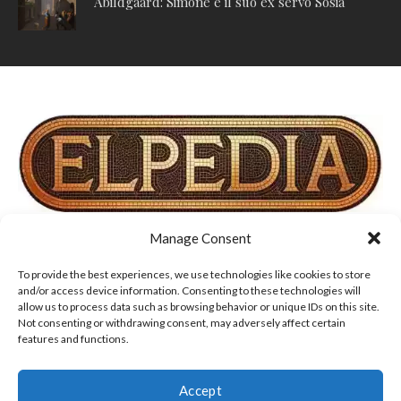
Abildgaard: Simone e il suo ex servo Sosia
Manage Consent
TERMINI DI UTILIZZO, COOKIE E INFORMATIVA SULLA
PRIVACY
To provide the best experiences, we use technologies like cookies to store
and/or access device information. Consenting to these technologies will
allow us to process data such as browsing behavior or unique IDs on this site.
DISCLAIMER
CHI SIAMO
CONTATTI
Not consenting or withdrawing consent, may adversely affect certain
features and functions.
Accept