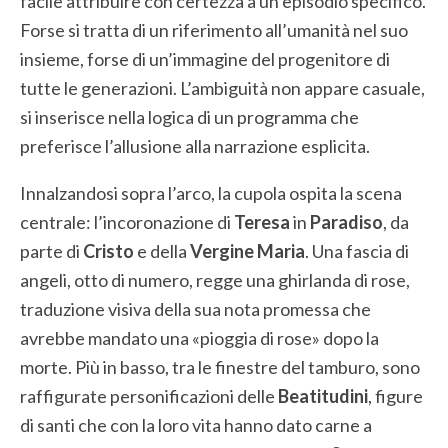
facile attribuire con certezza a un episodio specifico.
Forse si tratta di un riferimento all’umanità nel suo
insieme, forse di un’immagine del progenitore di
tutte le generazioni. L’ambiguità non appare casuale,
si inserisce nella logica di un programma che
preferisce l’allusione alla narrazione esplicita.
Innalzandosi sopra l’arco, la cupola ospita la scena
centrale: l’incoronazione di
Teresa
in
Paradiso
, da
parte di
Cristo
e della
Vergine Maria
. Una fascia di
angeli, otto di numero, regge una ghirlanda di rose,
traduzione visiva della sua nota promessa che
avrebbe mandato una «pioggia di rose» dopo la
morte. Più in basso, tra le finestre del tamburo, sono
raffigurate personificazioni delle
Beatitudini
, figure
di santi che con la loro vita hanno dato carne a