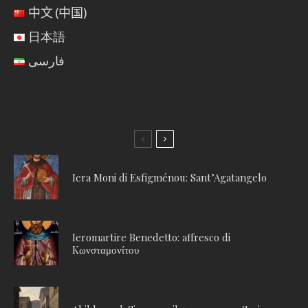
中文 (中国)
日本語
فارسی
Iera Moni di Esfigménou: Sant’Agatangelo
Ieromartire Benedetto: affresco di
Kωνσταμονίτου