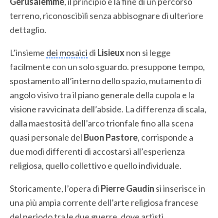
Gerusalemme
, il principio e la fine di un percorso
terreno, riconoscibili senza abbisognare di ulteriore
dettaglio.
L’insieme
dei mosaici
di
Lisieux
non si legge
facilmente con un solo sguardo. presuppone tempo,
spostamento all’interno dello spazio, mutamento di
angolo visivo tra il piano generale della cupola e la
visione ravvicinata dell’abside. La differenza di scala,
dalla maestosità dell’arco trionfale fino alla scena
quasi personale del
Buon Pastore
, corrisponde a
due modi differenti di accostarsi all’esperienza
religiosa, quello collettivo e quello individuale.
Storicamente, l’opera di
Pierre Gaudin
si inserisce in
una più ampia corrente dell’arte religiosa francese
del periodo tra le due guerre, dove artisti