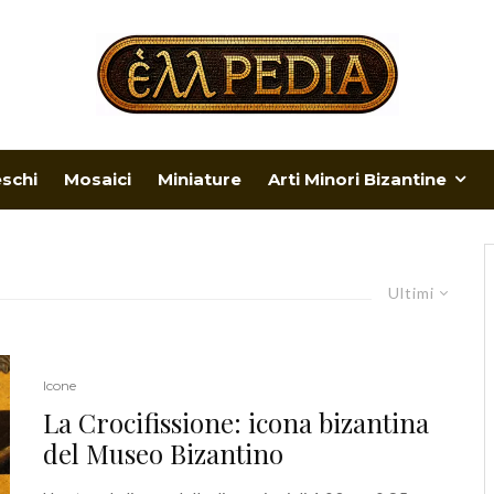
eschi
Mosaici
Miniature
Arti Minori Bizantine
Ultimi
Icone
La Crocifissione: icona bizantina
del Museo Bizantino