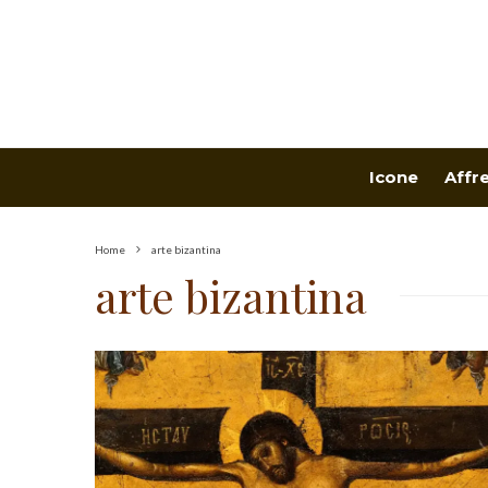
Icone
Affr
Home
arte bizantina
arte bizantina