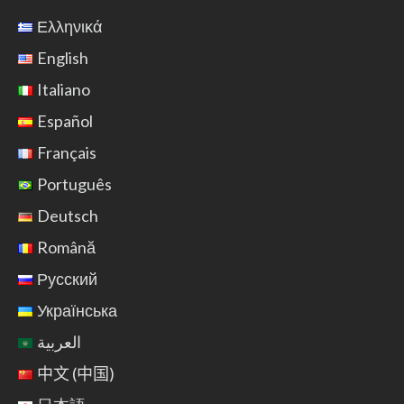
Ελληνικά
English
Italiano
Español
Français
Português
Deutsch
Română
Русский
Українська
العربية
中文 (中国)